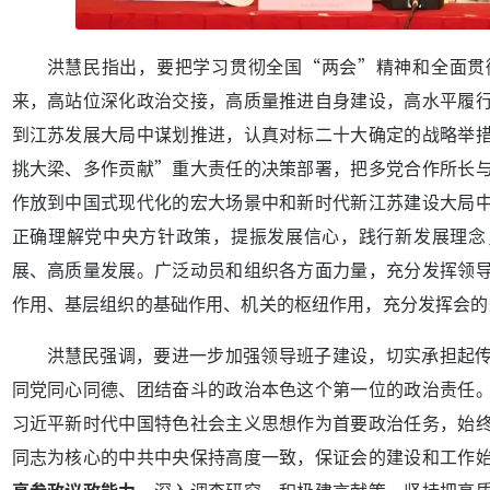
洪慧民指出，要把学习贯彻全国“两会”精神和全面贯
来，高站位深化政治交接，高质量推进自身建设，高水平履
到江苏发展大局中谋划推进，认真对标二十大确定的战略举
挑大梁、多作贡献”重大责任的决策部署，把多党合作所长
作放到中国式现代化的宏大场景中和新时代新江苏建设大局
正确理解党中央方针政策，提振发展信心，践行新发展理念
展、高质量发展。广泛动员和组织各方面力量，充分发挥领
作用、基层组织的基础作用、机关的枢纽作用，充分发挥会的
洪慧民强调，要进一步加强领导班子建设，切实承担起
同党同心同德、团结奋斗的政治本色这个第一位的政治责任
习近平新时代中国特色社会主义思想作为首要政治任务，始
同志为核心的中共中央保持高度一致，保证会的建设和工作
高参政议政能力，
深入调查研究，积极建言献策，坚持把高