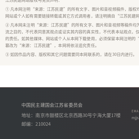
① 凡本网注明“来源：江苏民建”的所有文字、图片和音视频稿件，版权
网站或个人如有需要链接转载或其它方式调用者，请注明摘自“江苏民建
② 凡本网未注明“来源：江苏民建”的所有文字、图片和音视频等稿件均
流之目的，不代表同意其观点或证实其内容的真实性，不代表本站观点，
的责任。如其他媒体、网站或个人从本网下载使用，必须保留本网注明的
篡改为“来源：江苏民建”，本网将依法追究责任。
③ 如因作品内容、版权和其它问题需要同本网联系的，请在30日内进行。
中国民主建国会江苏省委员会
EMA
地址：南京市鼓楼区北京西路30号宁海大厦17楼
mjj
邮编：210024