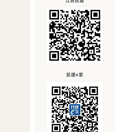
江苏民建
民建e家