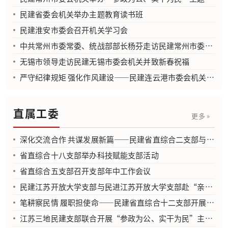
民建省委会机关举办主题教育读书班
民建淮安市委会召开机关学习会
中共常州市委常委、统战部部长杨芬走访民建常州市委会机关
无锡市领导走访民建无锡市委会机关并致新春祝福
严守纪律规矩 强化作风建设——民建连云港市委会机关召开专题学习会
直属工委
更多 »
深化交流合作 共谋发展新篇——民建省直综合二支部与民建九支部会员走进炫佳科技开展交流学习活动
省直综合十八支部举办科技赋能支部活动
省直综合五支部召开支部年中工作会议
民建江苏开放大学支部与民进江苏开放大学支部赴“亲橙OPC社区”调研
笔耕察民情 履职担使命——民建省直综合十二支部开展社情民意撰写专题培训
江苏三地民建支部联合开展“参政为公、实干为民”主题教育培训活动