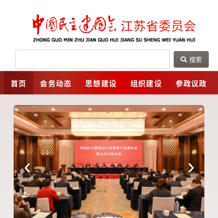
搜索
网
首页
会务动态
思想建设
组织建设
参政议政
‹
›