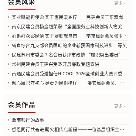
会员风采
更多 »
实业赋能担使命 实干惠民暖乡梓——民建会员王东双岗建功书写履职答卷
南京民建会员杨金超荣获“全国服务业科技创新人物奖
心系群众察民情 实干履职献良策——南京民建会员张玉成建议入选《全省各级人大代表建议选编（100件）》
省直综合九支部会员匡皓的企业斩获国家科技进步二等奖
民建苏州市委会 7 名会员获评市政协 “履职突出委员”
常州民建会员王建兴受邀开展廉政专题宣讲
南通民建会员受邀担任HICOOL 2026全球创业大赛评委
倾心履职守初心 尽责为民树榜样 ——淮安民建会员、政协淮安市第九届委员会邹勇委员五年履职事迹
会员作品
更多 »
冀南银行的故事
感恩同行共奋进 薪火相传启新程 ——一位基层组织主委的卸任感言