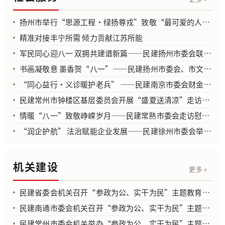
扬州市举行“思源工程·绿扬尊戎”致敬“最可爱的人”主题活动庆祝建军99周年
精准对接丰宁所需 倾力贡献江苏所能
军民同心迎八一 双拥共建谱新篇——民建扬州市委会联合多方举办迎“八一”双拥文艺汇演
书画凝敬意 墨香贺“八一”——民建扬州市委会、市文化广电和旅游局、扬州市文联送书画进军营
“同心益行·义诊暖护老兵” ——民建南京市委会财金委、秦淮区基层委联合举办庆祝建军节主题活动暨“同心益行 情满秦淮”品牌揭牌仪式
民建常州市钟楼区基层委员会开展“盛夏送清凉”走访慰问活动
情暖“八一”致敬峥嵘岁月——民建常熟市委会走访慰问沙家浜老兵
“润企护航” 法治赋能企业发展——民建徐州市委会举办“润企护航·法规科长说”专题培训活动
机关建设
更多 »
民建省委会机关召开“参政为公、实干为民”主题教育专题学习会
民建南通市委会机关召开“参政为公、实干为民”主题教育学习会
民建常州市委会机关举办“参政为公、实干为民”主题教育读书班