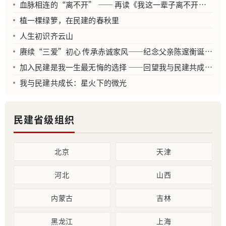
血脉相连的“离不开” —— 再读《我这一辈子离不开统一战线》有感
植一棵绿箩，在民建的春秋里
人生初识齐云山
赓续“三爱”初心 传承赤诚家风——纪念父亲陈邃衡诞辰110周年
加入民建是我一生最无悔的选择 ——回望我与民建共成长的历程
我与民建共成长：星火下的微光
民建省级组织
北京
天津
河北
山西
内蒙古
吉林
黑龙江
上海