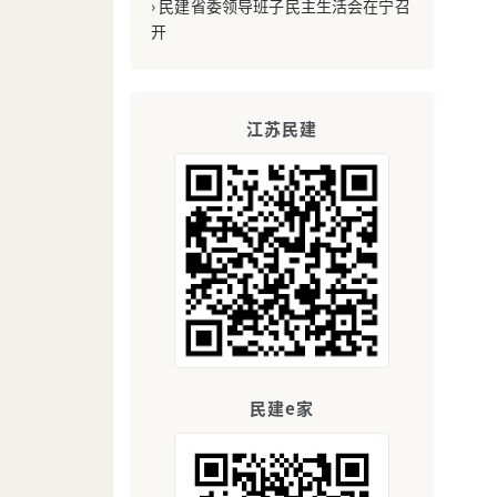
› 民建省委领导班子民主生活会在宁召
开
江苏民建
民建e家