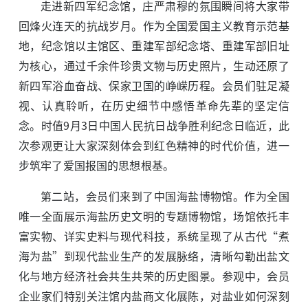
走进新四军纪念馆，庄严肃穆的氛围瞬间将大家带
回烽火连天的抗战岁月。作为全国爱国主义教育示范基
地，纪念馆以主馆区、重建军部纪念塔、重建军部旧址
为核心，通过千余件珍贵文物与历史照片，生动还原了
新四军浴血奋战、保家卫国的峥嵘历程。会员们驻足凝
视、认真聆听，在历史细节中感悟革命先辈的坚定信
念。时值9月3日中国人民抗日战争胜利纪念日临近，此
次参观更让大家深刻体会到红色精神的时代价值，进一
步筑牢了爱国报国的思想根基。
第二站，会员们来到了中国海盐博物馆。作为全国
唯一全面展示海盐历史文明的专题博物馆，场馆依托丰
富实物、详实史料与现代科技，系统呈现了从古代“煮
海为盐”到现代盐业生产的发展脉络，清晰勾勒出盐文
化与地方经济社会共生共荣的历史图景。参观中，会员
企业家们特别关注馆内盐商文化展陈，对盐业如何深刻