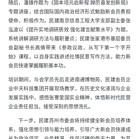
随后，潘镇作题为《固本培元启新程 踔厉奋发创新局》
专题讲座，结合国际国内政治经济形式勉励新会员勇担
使命、积极作为。民建南京信息工程大学支部副主委张
泓波以《提升实地调研质效 强化建言献策水平》为题，
系统讲解调研方法与履职要点；民建张家港市基层委员
会副秘书长高倩带来《参政议政，从写下第一个字开
始》课程，以自身实践讲述社情民意写作方法，助力新
会员快速掌握履职基本功。
培训期间，与会学员先后走进南通博物苑、民建会员企
业中天科技集团开展现场教学，在历史文化浸润与企业
发展实践中，感悟张謇爱国实业精神，体悟新时代民营
企业责任担当，接受深刻的思想洗礼。
下一步，民建苏州市委会将持续健全新会员培养体
系，强化思想引领与能力培养，引导广大新会员快速成
长为政治坚定、业务精湛、作风过硬的骨干力量，为苏