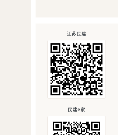
江苏民建
民建e家