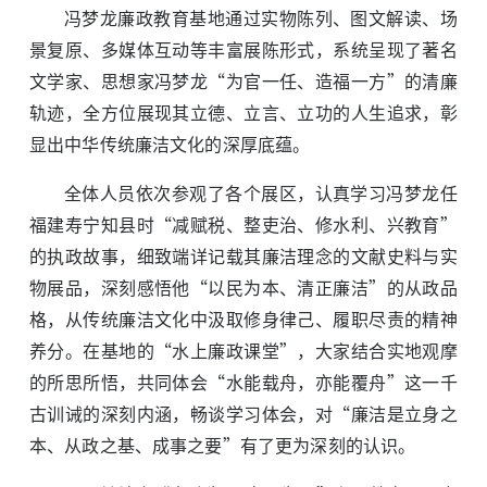
冯梦龙廉政教育基地通过实物陈列、图文解读、场
景复原、多媒体互动等丰富展陈形式，系统呈现了著名
文学家、思想家冯梦龙“为官一任、造福一方”的清廉
轨迹，全方位展现其立德、立言、立功的人生追求，彰
显出中华传统廉洁文化的深厚底蕴。
全体人员依次参观了各个展区，认真学习冯梦龙任
福建寿宁知县时“减赋税、整吏治、修水利、兴教育”
的执政故事，细致端详记载其廉洁理念的文献史料与实
物展品，深刻感悟他“以民为本、清正廉洁”的从政品
格，从传统廉洁文化中汲取修身律己、履职尽责的精神
养分。在基地的“水上廉政课堂”，大家结合实地观摩
的所思所悟，共同体会“水能载舟，亦能覆舟”这一千
古训诫的深刻内涵，畅谈学习体会，对“廉洁是立身之
本、从政之基、成事之要”有了更为深刻的认识。