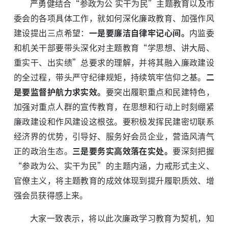
严勇健结合“参政为公 实干为民”主题教育以及市
委会的各项具体工作，就如何深化廉政教育、加强作风
建设提出三点希望：
一是要廉洁自律牢记心间。
内监委
和机关干部要带头深化对主题教育“学思想、讲大局、
重实干、出实绩”总要求的理解，并将其融入廉政建设
的全过程，带头严守纪律规矩，持续筑牢信仰之基。
二
是要监督护航力求实效。
要突出履职重点和民建特色，
加强对重点人群的宣传教育，在思想和行动上时刻绷紧
廉政建设和作风建设这根弦。要积极发挥民建密切联系
经济界的优势，引导好、服务好会员企业，营造风清气
正的政治生态。
三是要务实高效落在实处。
要深刻把握
“参政为公、实干为民”的主题内涵，力戒形式主义、
官僚主义，将主题教育的成效体现到提升履职质效、增
强会员获得感上来。
大家一致表示，将以此次廉政学习教育为契机，知