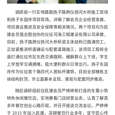
调研组一行实地踏勘扬子路跨仪扬河大桥施工现场
和扬子东园序项目现场，详细了解会员企业经营发展、
项目建设推进及安全保障等相关情况。两个项目均为民
建会员强志稳创办的仪征河海工程建设有限公司承建，
目前，扬子路跨仪扬河大桥桥梁主体结构已圆满完工，
正加紧推进桥面铺设与配套道路施工，该项目工程将全
面打通仪征市区东西交通路网，缓解群众上下班，学生
上学放学交通拥堵，极大便利群众日常出行。扬子东园
序作为仪征首个第四代人居标杆建筑，目前全部楼栋主
体结构封顶，外立面基本呈现，景观与配套同步推进。
随后调研组前往民建会员严婷婷新打造的东篱小筑
特色休闲餐饮店，实地察看门店经营业态，认真了解其
多年餐饮创业心路历程，并召开座谈交流会议。严婷婷
于 2015 年加入民建，深耕餐饮行业多年，坚守匠心传