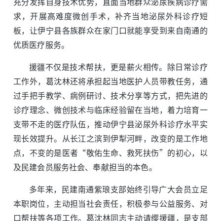
充分发挥自身技术优势，直面当地群众泌尿疾病诊疗需
求，开展高难度微创手术，补齐当地泌尿外科诊疗短
板，让伊宁县各族群众在家门口就能享受到来自南通的
优质医疗服务。
援疆不仅是技术帮扶，更是薪火相传。除日常诊疗
工作外，葛沈林还将承担起当地医护人员带教任务，通
过手把手教学、病例研讨、技术分享等方式，把先进的
诊疗理念、微创技术与临床经验留在当地，着力培育一
支带不走的医疗队伍，推动伊宁县泌尿外科诊疗水平实
现长效提升。从长江之滨到伊犁河畔，改变的是工作地
点，不变的是医者“敬佑生命、救死扶伤”的初心，以
及民建会员服务社会、奉献担当的本色。
多年来，民建南通紫琅支部始终引导广大会员立足
本职岗位，主动担当社会责任，积极参与公益服务、对
口帮扶等各项工作。葛沈林同志主动请缨援疆，是支部