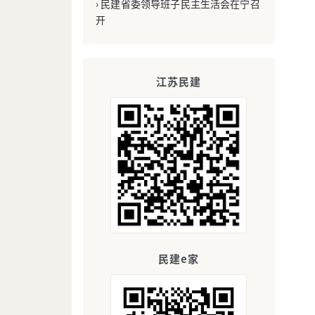
› 民建省委领导班子民主生活会在宁召
开
江苏民建
民建e家