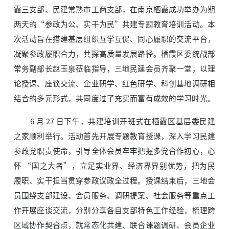
霞三支部、民建常熟市工商支部，在南京栖霞成功举办为期
两天的“参政为公、实干为民”共建专题教育培训活动。本
次活动旨在搭建基层组织互学互促、同心履职的交流平台，
凝聚参政履职合力，共探高质量发展路径。栖霞区委统战部
常务副部长赵玉泉莅临指导，三地民建会员齐聚一堂，以理
论授课、座谈交流、企业研学、红色研学、科创基地调研相
结合的多元形式，共同度过了充实而富有成效的学习时光。
6 月 27 日下午，共建培训开班式在栖霞区基层委民建
之家顺利举行。活动首先开展专题教育授课，深入学习民建
参政党职责使命，引导全体会员牢牢把握多党合作初心，心
怀 “国之大者”，立足实业界、经济界界别优势，把为民
履职、实干担当贯穿参政议政全过程。授课结束后，三地会
员围绕支部建设、会员服务、调研提案、社会服务等重点工
作开展座谈交流，分别分享各自支部特色工作经验，梳理跨
区域协作契合点，就常态化共建、联合课题调研、会员企业