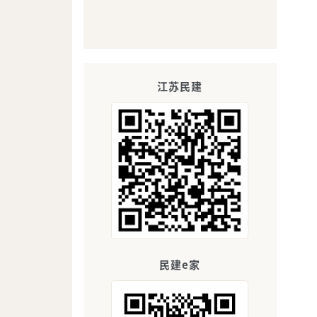
江苏民建
民建e家