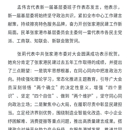
孟伟言代表新一届基层委班子作表态发言，他表示，
新一届基层委将始终坚守政治共识，紧扣全市中心工作建言
献策，持续擦亮特色服务品牌，奋力开创张家港民建工作新
局面。民革张家港市基层委员会主委何一雷代表市各民主党
派、工商联、知联会、新联会致贺词。
张莉代表中共张家港市委对大会圆满成功表示祝贺。
她充分肯定了张家港民建过去五年工作取得的成绩，并提出
了三点期望：一是筑牢思想根基，在同心同向中把准政治方
向。持续强化理论学习，常态化推进主题教育，引导广大会
员深刻领悟“两个确立”的决定性意义，增强“四个意
识”、坚定“四个自信”、做到“两个维护”，坚守同心同
向政治立场；二是聚焦中心大局，在履职尽责中彰显民建担
当。立足经济界别优势，围绕制造业智能化改造、中小企业
纾困解难、消费提振等重点问题，推出高质量建言成果。搭
建政企对接平台助力产业升级，在服务港城发展、推进共同