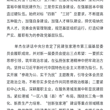
富裕中展现民建作为；三是夯实自身建设，在强基固本中锻
造过硬队伍。始终对标“四新”“三好”总要求，不断提高
五种能力，加强自身建设。加强人才梯队建设，择优吸纳优
秀人才。完善会务管理制度，规范基层组织运行，打造纪律
严实、履职有为的参政党基层队伍。
单杰在讲话中充分肯定了民建张家港市第三届基层委
员会履职成效，并对新一届委员会提出三点希望：一要抓实
思想引领，筑牢政治忠诚，在弘扬张家港精神中把牢政治方
向。坚持以习近平新时代中国特色社会主义思想为指引，扎
实开展“参政为公、实干为民”主题教育，引导全体会员坚
定政治立场，不断夯实多党合作共同思想政治根基；二要紧
扣中心大局，深耕履职主业，在服务港城发展中彰显民建担
当。紧扣港城“一区八强（县）市”布局，围绕长三角一体
化、新质生产力培育、“创新张家港”建设等重点领域精准